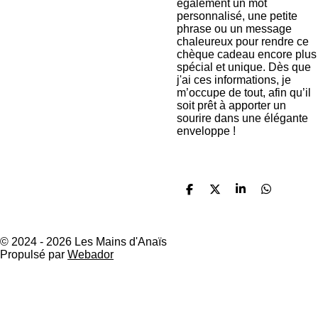
également un mot
personnalisé, une petite
phrase ou un message
chaleureux pour rendre ce
chèque cadeau encore plus
spécial et unique. Dès que
j'ai ces informations, je
m’occupe de tout, afin qu’il
soit prêt à apporter un
sourire dans une élégante
enveloppe !
P
P
P
P
a
a
a
a
r
r
r
r
t
t
t
t
a
a
a
a
© 2024 - 2026 Les Mains d'Anaïs
g
g
g
g
Propulsé par
Webador
e
e
e
e
r
r
r
r