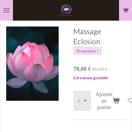
Passer
au
contenu
Massage
principal
Eclosion
Promotion !
70,00 €
80,00 €
Livraison gratuite
Ajouter
au
panier