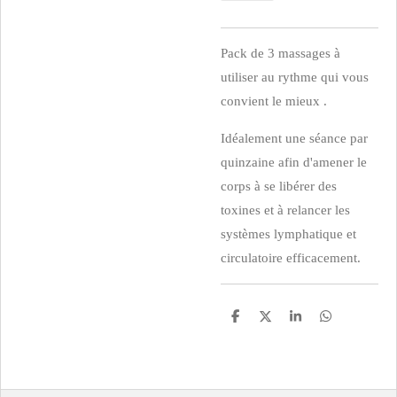
Pack de 3 massages à
utiliser au rythme qui vous
convient le mieux .
Idéalement une séance par
quinzaine afin d'amener le
corps à se libérer des
toxines et à relancer les
systèmes lymphatique et
circulatoire efficacement.
P
P
P
P
a
a
a
a
r
r
r
r
t
t
t
t
a
a
a
a
g
g
g
g