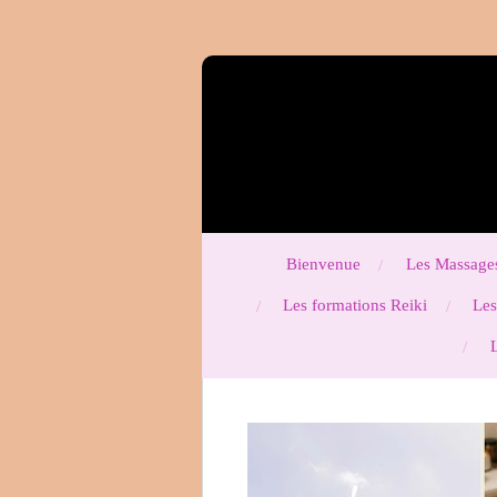
Passer
au
contenu
principal
Bienvenue
Les Massages
Les formations Reiki
Les
L