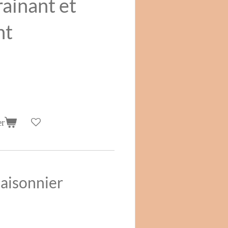
rainant et
nt
er
aisonnier